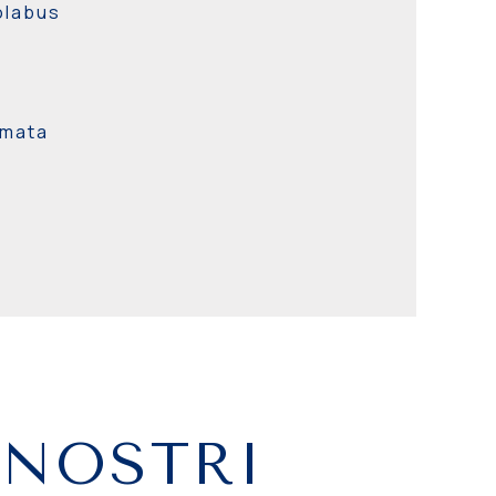
olabus
rmata
 NOSTRI