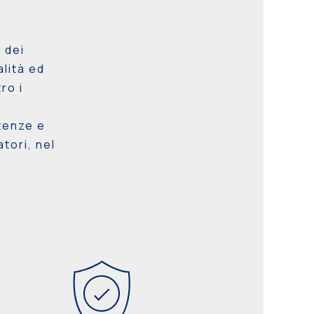
 dei
lità ed
ro i
tenze e
atori, nel