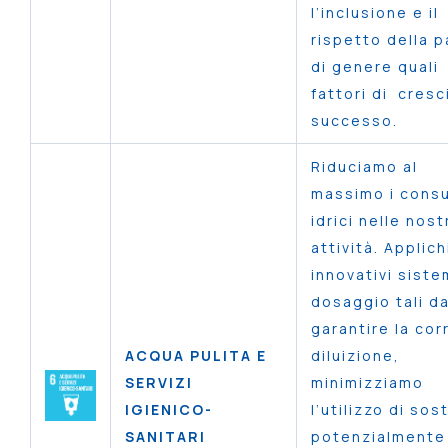
l’inclusione e il
rispetto della p
di genere quali
fattori di cresc
successo.
Riduciamo al
massimo i cons
idrici nelle nost
attività. Applic
innovativi siste
dosaggio tali d
garantire la cor
ACQUA PULITA E
diluizione,
SERVIZI
minimizziamo
IGIENICO-
l’utilizzo di so
SANITARI
potenzialmente