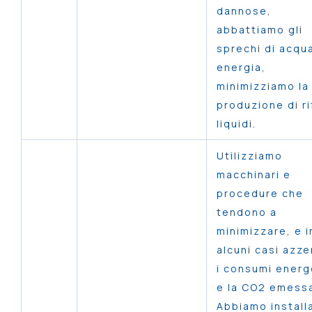
dannose,
abbattiamo gli
sprechi di acqu
energia,
minimizziamo la
produzione di ri
liquidi.
Utilizziamo
macchinari e
procedure che
tendono a
minimizzare, e i
alcuni casi azze
i consumi energ
e la CO2 emess
Abbiamo install