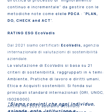
un’ottica di processo di “miglioramento
continuo e incrementale” da gestire con le
metodiche note come
ciclo PDCA
: “
PLAN,
DO, CHECK and ACT
”.
RATING ESG EcoVadis
Dal 2021 siamo certificati
EcoVadis,
agenzia
internazionale di valutazioni di sostenibilità
aziendale.
La valutazione di EcoVadis si basa su 21
criteri di sostenibilità, raggruppati in 4 temi:
Ambiente, Pratiche di lavoro e diritti umani,
Etica e Acquisti sostenibili. Si fonda sui
principali standard internazionali (GRI, UNGC,
ISO26000).
“Siamo convinti che ogni individuo,
Anche nel 2023 abbiamo ottenuto
azienda, ente, istituzione e